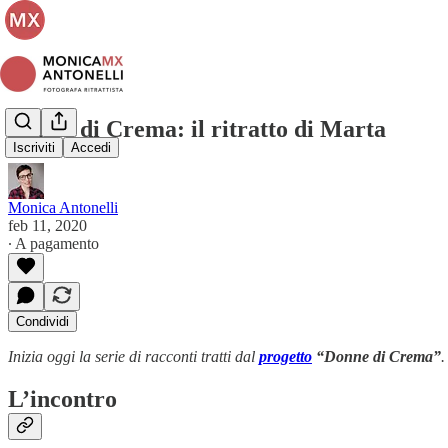
Donne di Crema: il ritratto di Marta
Iscriviti
Accedi
Monica Antonelli
feb 11, 2020
∙ A pagamento
Condividi
Inizia oggi la serie di racconti tratti dal
progetto
“Donne di Crema”
.
L’incontro