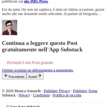
pubblicare sul
sito IMG Press
.
Era da tanto che non mi capitava, è stata un’ottima occasione, grazie
anche alle sue domande molto articolate, di parlare di fotografia…
Continua a leggere questo Post
gratuitamente nell'App Substack
Richiedi il mio Post gratuito
Oppure acquista un abbonamento a pagamento.
Precedente
Avanti
© 2026 Monica Antonelli
·
Publisher Privacy
∙
Publisher Terms
Substack
·
Privacy
∙
Condizioni
∙
Notifica di raccolta
Crea il tuo Substack