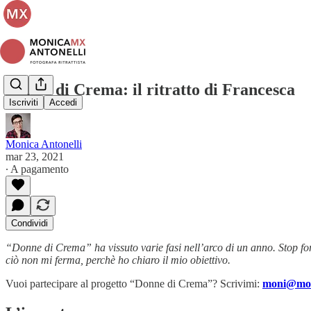
Donne di Crema: il ritratto di Francesca
Iscriviti
Accedi
Monica Antonelli
mar 23, 2021
∙ A pagamento
Condividi
“Donne di Crema” ha vissuto varie fasi nell’arco di un anno. Stop for
ciò non mi ferma, perchè ho chiaro il mio obiettivo.
Vuoi partecipare al progetto “Donne di Crema”? Scrivimi:
moni@mon