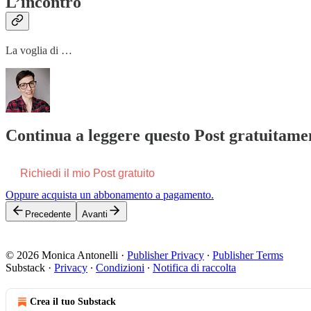
L’incontro
La voglia di …
Continua a leggere questo Post gratuitamen
Richiedi il mio Post gratuito
Oppure acquista un abbonamento a pagamento.
Precedente
Avanti
© 2026 Monica Antonelli
·
Publisher Privacy
∙
Publisher Terms
Substack
·
Privacy
∙
Condizioni
∙
Notifica di raccolta
Crea il tuo Substack