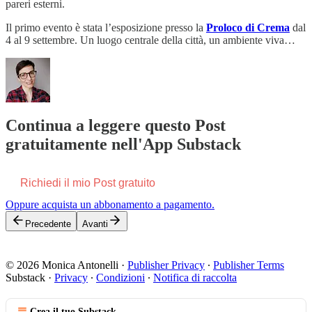
pareri esterni.
Il primo evento è stata l’esposizione presso la
Proloco di Crema
dal
4 al 9 settembre. Un luogo centrale della città, un ambiente viva…
Continua a leggere questo Post
gratuitamente nell'App Substack
Richiedi il mio Post gratuito
Oppure acquista un abbonamento a pagamento.
Precedente
Avanti
© 2026 Monica Antonelli
·
Publisher Privacy
∙
Publisher Terms
Substack
·
Privacy
∙
Condizioni
∙
Notifica di raccolta
Crea il tuo Substack